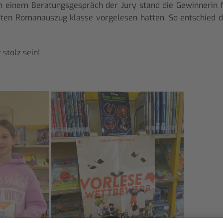
h einem Beratungsgespräch der Jury stand die Gewinnerin fes
teten Romanauszug klasse vorgelesen hatten. So entschied 
stolz sein!