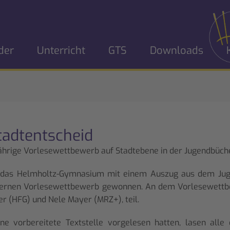
der
Unterricht
GTS
Downloads
tadtentscheid
ährige Vorlesewettbewerb auf Stadtebene in der Jugendbüche
t das Helmholtz-Gymnasium mit einem Auszug aus dem Jug
nternen Vorlesewettbewerb gewonnen. An dem Vorlesewett
er (HFG) und Nele Mayer (MRZ+), teil.
ne vorbereitete Textstelle vorgelesen hatten, lasen all